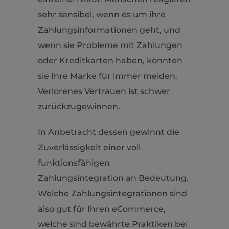
sehr sensibel, wenn es um ihre
Zahlungsinformationen geht, und
wenn sie Probleme mit Zahlungen
oder Kreditkarten haben, könnten
sie Ihre Marke für immer meiden.
Verlorenes Vertrauen ist schwer
zurückzugewinnen.
In Anbetracht dessen gewinnt die
Zuverlässigkeit einer voll
funktionsfähigen
Zahlungsintegration an Bedeutung.
Welche Zahlungsintegrationen sind
also gut für Ihren eCommerce,
welche sind bewährte Praktiken bei