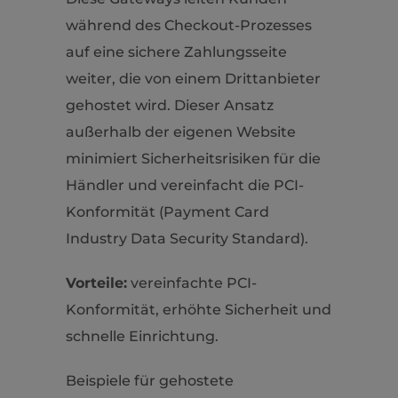
während des Checkout-Prozesses
auf eine sichere Zahlungsseite
weiter, die von einem Drittanbieter
gehostet wird. Dieser Ansatz
außerhalb der eigenen Website
minimiert Sicherheitsrisiken für die
Händler und vereinfacht die PCI-
Konformität (Payment Card
Industry Data Security Standard).
Vorteile:
vereinfachte PCI-
Konformität, erhöhte Sicherheit und
schnelle Einrichtung.
Beispiele für gehostete