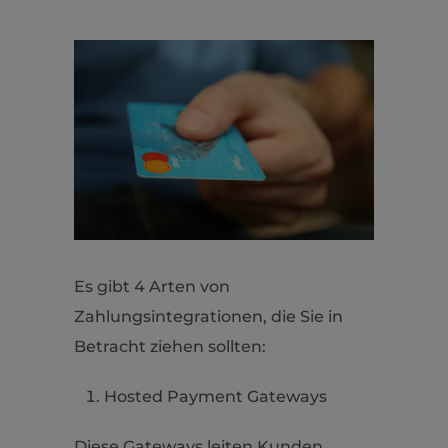
Es gibt 4 Arten von
Zahlungsintegrationen, die Sie in
Betracht ziehen sollten:
Hosted Payment Gateways
Diese Gateways leiten Kunden