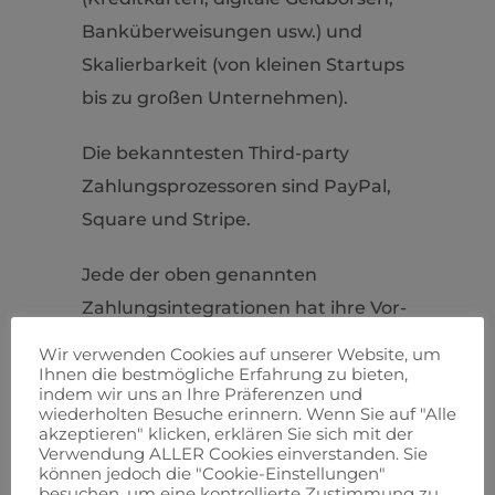
Banküberweisungen usw.) und
Skalierbarkeit (von kleinen Startups
bis zu großen Unternehmen).
Die bekanntesten Third-party
Zahlungsprozessoren sind PayPal,
Square und Stripe.
Jede der oben genannten
Zahlungsintegrationen hat ihre Vor-
und Nachteile, daher ist es wichtig,
Wir verwenden Cookies auf unserer Website, um
Ihre Geschäftsanforderungen,
Ihnen die bestmögliche Erfahrung zu bieten,
indem wir uns an Ihre Präferenzen und
technischen Fähigkeiten und
wiederholten Besuche erinnern. Wenn Sie auf "Alle
akzeptieren" klicken, erklären Sie sich mit der
Präferenzen zu bewerten, bevor Sie
Verwendung ALLER Cookies einverstanden. Sie
die für Sie am besten geeignete
können jedoch die "Cookie-Einstellungen"
besuchen, um eine kontrollierte Zustimmung zu