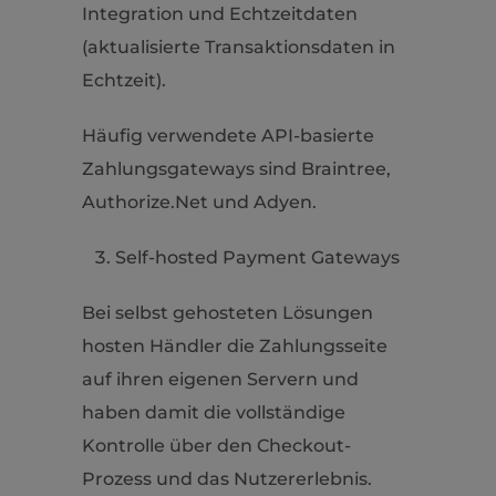
Integration und Echtzeitdaten
(aktualisierte Transaktionsdaten in
Echtzeit).
Häufig verwendete API-basierte
Zahlungsgateways sind Braintree,
Authorize.Net und Adyen.
Self-hosted Payment Gateways
Bei selbst gehosteten Lösungen
hosten Händler die Zahlungsseite
auf ihren eigenen Servern und
haben damit die vollständige
Kontrolle über den Checkout-
Prozess und das Nutzererlebnis.