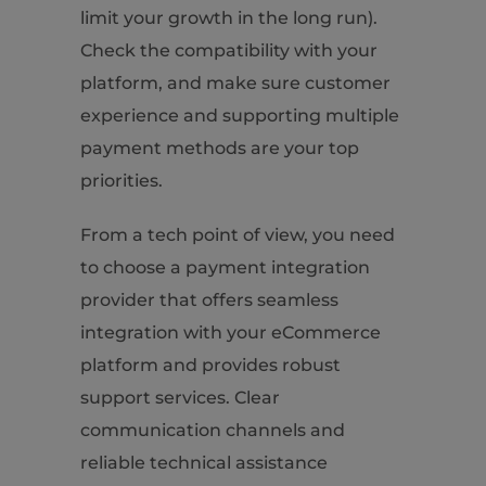
limit your growth in the long run).
Check the compatibility with your
platform, and make sure customer
experience and supporting multiple
payment methods are your top
priorities.
From a tech point of view, you need
to choose a payment integration
provider that offers seamless
integration with your eCommerce
platform and provides robust
support services. Clear
communication channels and
reliable technical assistance