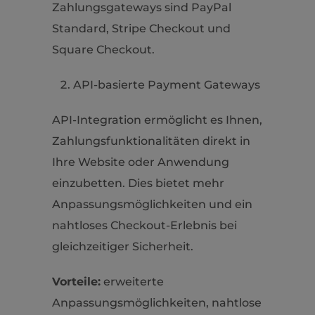
Zahlungsgateways sind PayPal
Standard, Stripe Checkout und
Square Checkout.
API-basierte Payment Gateways
API-Integration ermöglicht es Ihnen,
Zahlungsfunktionalitäten direkt in
Ihre Website oder Anwendung
einzubetten. Dies bietet mehr
Anpassungsmöglichkeiten und ein
nahtloses Checkout-Erlebnis bei
gleichzeitiger Sicherheit.
Vorteile:
erweiterte
Anpassungsmöglichkeiten, nahtlose