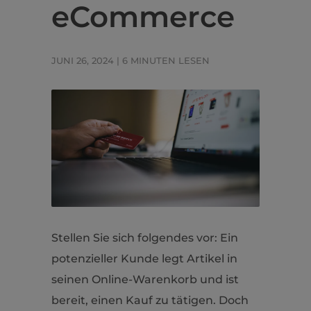
eCommerce
JUNI 26, 2024 |
6
MINUTEN LESEN
Stellen Sie sich folgendes vor: Ein
potenzieller Kunde legt Artikel in
seinen Online-Warenkorb und ist
bereit, einen Kauf zu tätigen. Doch