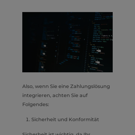
Also, wenn Sie eine Zahlungslösung
integrieren, achten Sie auf
Folgendes:
Sicherheit und Konformität
Sicherheit ist wichtig, da Ihr