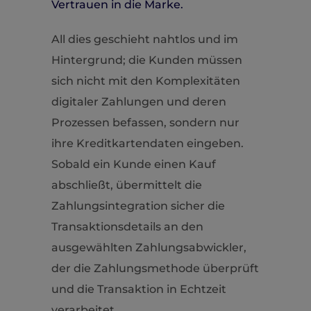
Vertrauen in die Marke.
All dies geschieht nahtlos und im
Hintergrund; die Kunden müssen
sich nicht mit den Komplexitäten
digitaler Zahlungen und deren
Prozessen befassen, sondern nur
ihre Kreditkartendaten eingeben.
Sobald ein Kunde einen Kauf
abschließt, übermittelt die
Zahlungsintegration sicher die
Transaktionsdetails an den
ausgewählten Zahlungsabwickler,
der die Zahlungsmethode überprüft
und die Transaktion in Echtzeit
verarbeitet.