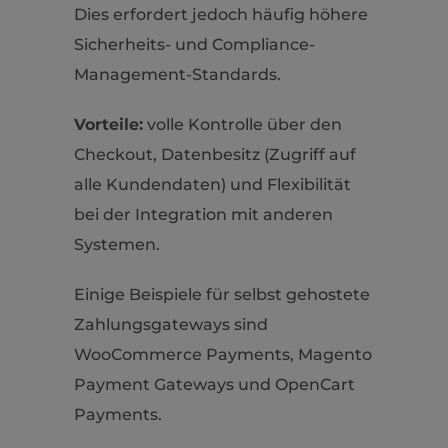
Dies erfordert jedoch häufig höhere
Sicherheits- und Compliance-
Management-Standards.
Vorteile:
volle Kontrolle über den
Checkout, Datenbesitz (Zugriff auf
alle Kundendaten) und Flexibilität
bei der Integration mit anderen
Systemen.
Einige Beispiele für selbst gehostete
Zahlungsgateways sind
WooCommerce Payments, Magento
Payment Gateways und OpenCart
Payments.